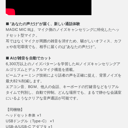
■ “あなたの声だけ”が届く、新しい通話体験
MAGIC MIC IIIは、マイク側のノイズキャンセリングに特化したヘッ
ドセット型マイク。
耳ではなくマイクが周囲の雑音を消すため、騒がしいオフィス、カフ
ェや在宅環境でも、相手に届くのは“あなたの声だけ”。
■ AIが雑音を自動でカット
6,300万以上のノイズパターンを学習したAIノイズキャンセリングア
ルゴリズムとデュアルマイク構造を搭載。
ビームフォーミング技術により話者の声を正確に捉え、背景ノイズを
最大82％削減します。
エアコン音、BGM、他人の会話、キーボードの打鍵音などをリアル
タイムで判別し、自動で抑制。どんな場所でも、まるで静かな会議室
にいるようなクリアな音声通話が可能です。
【同梱物】
ヘッドセット本体 ×1
USBドングル（Type-C） ×1
USB-A/USB-C アダプタ ×1