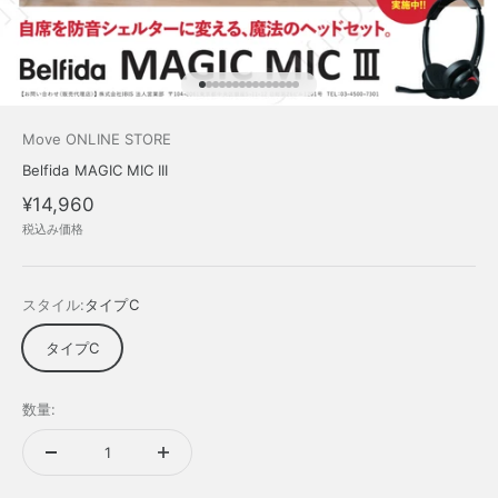
I18n Error: Missing interpolation value 
I18n Error: Missing interpolation value
I18n Error: Missing interpolation valu
I18n Error: Missing interpolation val
I18n Error: Missing interpolation val
I18n Error: Missing interpolation va
I18n Error: Missing interpolation v
I18n Error: Missing interpolation 
I18n Error: Missing interpolation
I18n Error: Missing interpolatio
I18n Error: Missing interpolati
I18n Error: Missing interpolat
I18n Error: Missing interpola
I18n Error: Missing interpol
I18n Error: Missing interpol
Move ONLINE STORE
Belfida MAGIC MIC III
セール価格
¥14,960
税込み価格
スタイル:
タイプC
タイプC
数量: