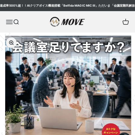
コンテンツへスキップ
500%超！！AIクリアボイス機能搭載「Belfida MAGIC MIC III」ただいま「会議室難民解放
Move ONLINE STORE
メニューを開く
検索を開く
カート
ズームイン