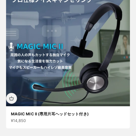
MAGIC MIC Ⅱ (専用片耳ヘッドセット付き)
セール価格
¥14,850