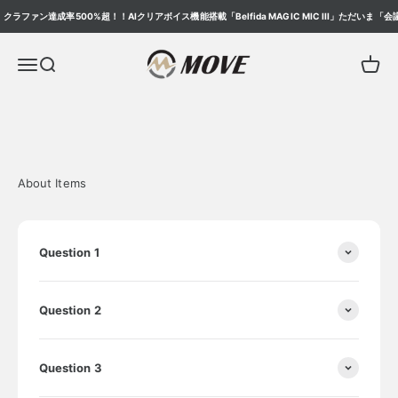
コンテンツへスキップ
クラファン達成率500%超！！AIクリアボイス機能搭載「Belfida MAGIC MIC III」ただいま
Move ONLINE STORE
メニューを開く
検索を開く
カート
About Items
Question 1
Question 2
Question 3