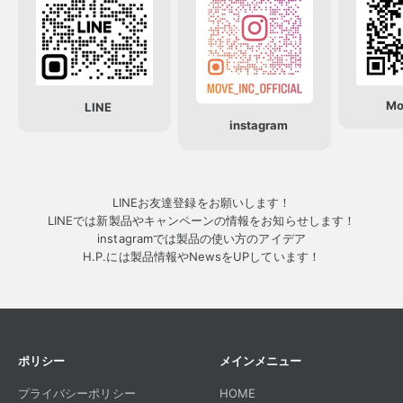
Mo
LINE
instagram
LINEお友達登録をお願いします！
LINEでは新製品やキャンペーンの情報をお知らせします！
instagramでは製品の使い方のアイデア
H.P.には製品情報やNewsをUPしています！
ポリシー
メインメニュー
プライバシーポリシー
HOME